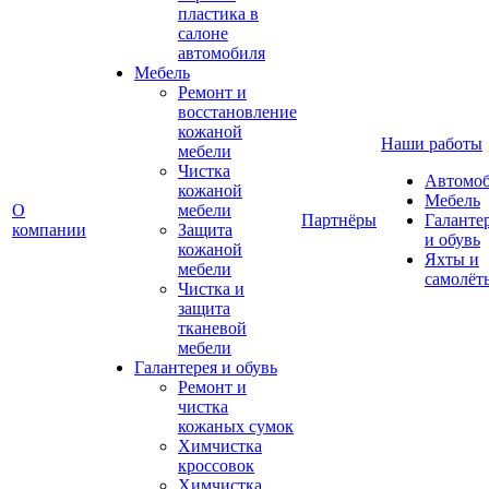
пластика в
салоне
автомобиля
Мебель
Ремонт и
восстановление
кожаной
Наши работы
мебели
Чистка
Автомо
кожаной
Мебель
О
мебели
Партнёры
Галанте
компании
Защита
и обувь
кожаной
Яхты и
мебели
самолёт
Чистка и
защита
тканевой
мебели
Галантерея и обувь
Ремонт и
чистка
кожаных сумок
Химчистка
кроссовок
Химчистка