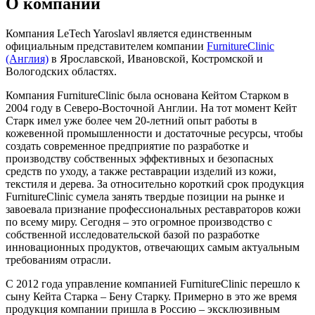
О компании
Компания LeTech Yaroslavl является единственным
официальным представителем компании
FurnitureClinic
(Англия)
в Ярославской, Ивановской, Костромской и
Вологодских областях.
Компания FurnitureClinic была основана Кейтом Старком в
2004 году в Северо-Восточной Англии. На тот момент Кейт
Старк имел уже более чем 20-летний опыт работы в
кожевенной промышленности и достаточные ресурсы, чтобы
создать современное предприятие по разработке и
производству собственных эффективных и безопасных
средств по уходу, а также реставрации изделий из кожи,
текстиля и дерева. За относительно короткий срок продукция
FurnitureClinic сумела занять твердые позиции на рынке и
завоевала признание профессиональных реставраторов кожи
по всему миру. Сегодня – это огромное производство с
собственной исследовательской базой по разработке
инновационных продуктов, отвечающих самым актуальным
требованиям отрасли.
С 2012 года управление компанией FurnitureClinic перешло к
сыну Кейта Старка – Бену Старку. Примерно в это же время
продукция компании пришла в Россию – эксклюзивным