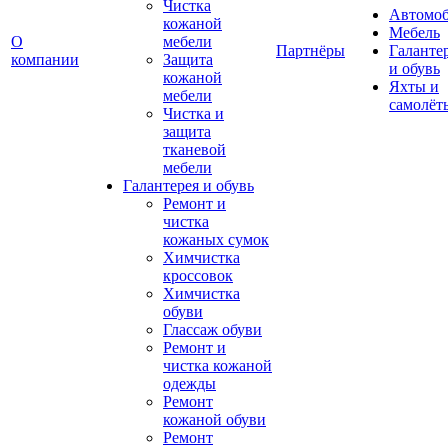
Чистка
Автомо
кожаной
Мебель
О
мебели
Партнёры
Галанте
компании
Защита
и обувь
кожаной
Яхты и
мебели
самолёт
Чистка и
защита
тканевой
мебели
Галантерея и обувь
Ремонт и
чистка
кожаных сумок
Химчистка
кроссовок
Химчистка
обуви
Глассаж обуви
Ремонт и
чистка кожаной
одежды
Ремонт
кожаной обуви
Ремонт