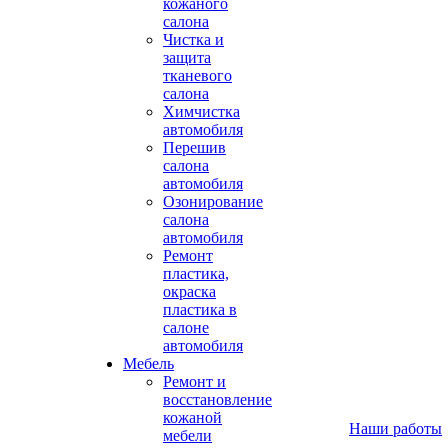
кожаного
салона
Чистка и
защита
тканевого
салона
Химчистка
автомобиля
Перешив
салона
автомобиля
Озонирование
салона
автомобиля
Ремонт
пластика,
окраска
пластика в
салоне
автомобиля
Мебель
Ремонт и
восстановление
кожаной
Наши работы
мебели